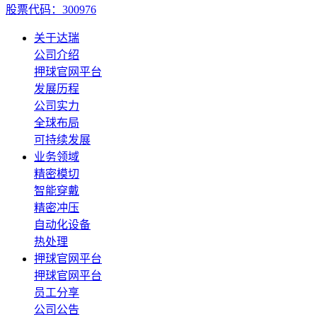
股票代码：300976
关于达瑞
公司介绍
押球官网平台
发展历程
公司实力
全球布局
可持续发展
业务领域
精密模切
智能穿戴
精密冲压
自动化设备
热处理
押球官网平台
押球官网平台
员工分享
公司公告