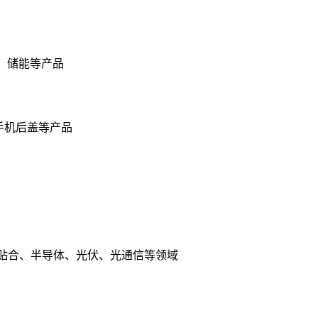
、储能等产品
/手机后盖等产品
贴合、半导体、光伏、光通信等领域