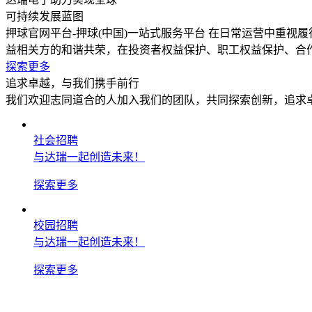
可持续发展蓝图
押球官网平台-押球(中国)一站式服务平台 在日常运营中重视
益相关方的和谐共荣，在投资者权益保护、职工权益保护、合作伙
探索更多
追求卓越，与我们携手前行
我们欢迎志同道合的人加入我们的团队，共同探索创新，追求
社会招聘
与达瑞一起创造未来！
探索更多
校园招聘
与达瑞一起创造未来！
探索更多